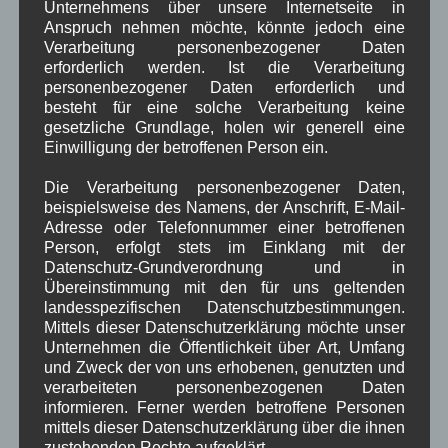
Unternehmens über unsere Internetseite in
Suchen
Anspruch nehmen möchte, könnte jedoch eine
Verarbeitung personenbezogener Daten
SUCHEN
erforderlich werden. Ist die Verarbeitung
personenbezogener Daten erforderlich und
besteht für eine solche Verarbeitung keine
Aktuelle Posts
gesetzliche Grundlage, holen wir generell eine
Einwilligung der betroffenen Person ein.
Termine 2026
Schöne Weihnachten und ein gutes neues Jahr
Die Verarbeitung personenbezogener Daten,
Tidenkalender 2026
beispielsweise des Namens, der Anschrift, E-Mail-
Adresse oder Telefonnummer einer betroffenen
Stege aus dem Wasser – bei bestem Herbstwetter
Person, erfolgt stets im Einklang mit der
Schiffe aus dem Wasser – Saisonende eingeläutet
Datenschutz-Grundverordnung und in
Übereinstimmung mit den für uns geltenden
landesspezifischen Datenschutzbestimmungen.
Aktuelle Kommentare
Mittels dieser Datenschutzerklärung möchte unser
Unternehmen die Öffentlichkeit über Art, Umfang
Es sind keine Kommentare vorhanden.
und Zweck der von uns erhobenen, genutzten und
verarbeiteten personenbezogenen Daten
informieren. Ferner werden betroffene Personen
mittels dieser Datenschutzerklärung über die ihnen
zustehenden Rechte aufgeklärt.