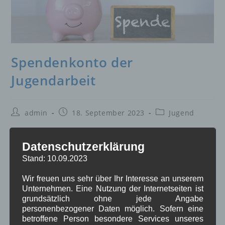
Spendenkonto der
Jugendarbeit
Beitrags-
Beitrag
Beitrags-
admin
18. September 2023
Jugend
Autor:
veröffentlicht:
Kategorie:
Spendenkonto für die Jugendarbeit des Sportbootclub St.
Datenschutzerklärung
Peter-Ording e.V.
Stand: 10.09.2023
Wir freuen uns sehr über Ihr Interesse an unserem
Nord-Ostsee-Sparkasse (NOSPA)
Unternehmen. Eine Nutzung der Internetseiten ist
IBAN: DE03 2175 0000 0045 0013 77
grundsätzlich ohne jede Angabe
BIC: NOLADE21NOS
personenbezogener Daten möglich. Sofern eine
betroffene Person besondere Services unseres